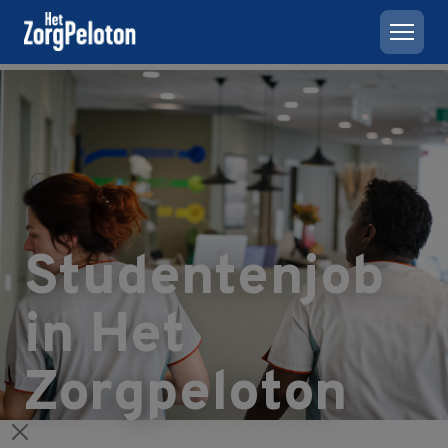
Studentenjob
in Het
Zorgpeloton