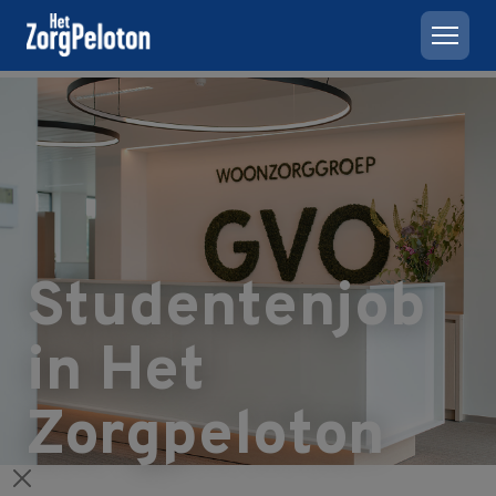
Studentenjob
in Het
Zorgpeloton