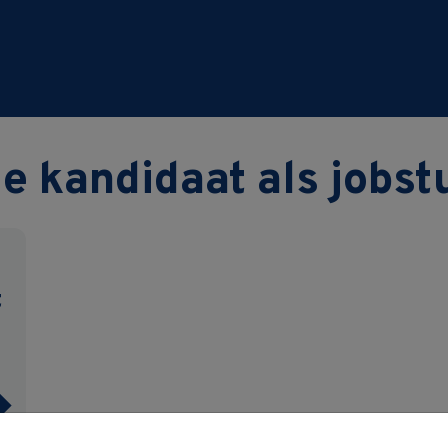
je kandidaat als jobs
t