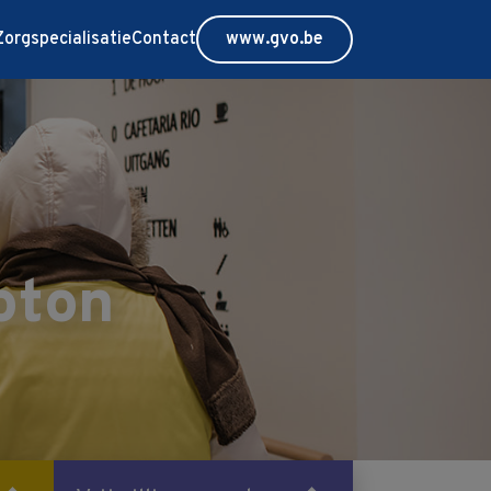
Zorgspecialisatie
Contact
www.gvo.be
oton