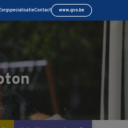
Zorgspecialisatie
Contact
www.gvo.be
oton