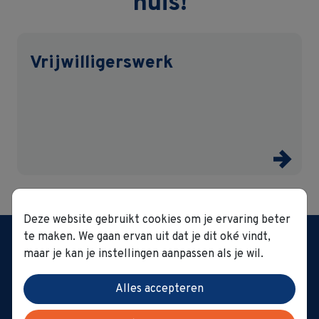
huis!
Vrijwilligerswerk
Deze website gebruikt cookies om je ervaring beter
Woonzorggroep GVO
te maken. We gaan ervan uit dat je dit oké vindt,
't Hoge 1 0022 | 8500
maar je kan je instellingen aanpassen als je wil.
Kortrijk
Tel.:
056 23 13 40
|
Alles accepteren
secretariaat@gvo.be