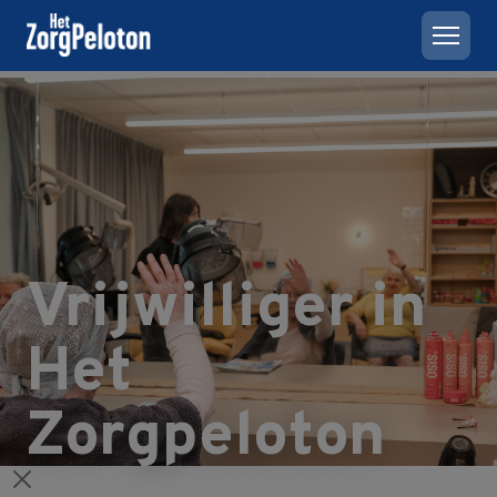
Vrijwilliger in
Het
Zorgpeloton