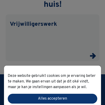
huis!
Vrijwilligerswerk
Deze website gebruikt cookies om je ervaring beter
Woonzorggroep GVO
te maken. We gaan ervan uit dat je dit oké vindt,
't Hoge 1 0022 | 8500
maar je kan je instellingen aanpassen als je wil.
Kortrijk
Tel.:
056 23 13 40
|
Alles accepteren
secretariaat@gvo.be