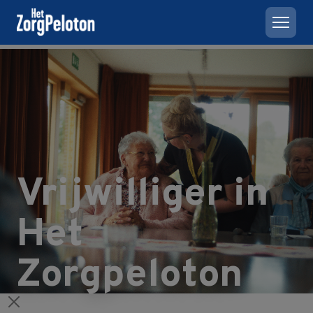
Vrijwilliger in
Het
Zorgpeloton