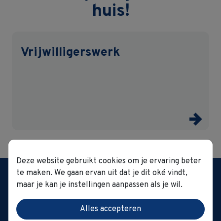
huis!
Vrijwilligerswerk
Deze website gebruikt cookies om je ervaring beter
Woonzorggroep GVO
te maken. We gaan ervan uit dat je dit oké vindt,
't Hoge 1 0022 | 8500
maar je kan je instellingen aanpassen als je wil.
Kortrijk
Tel.:
056 23 13 40
|
Alles accepteren
secretariaat@gvo.be