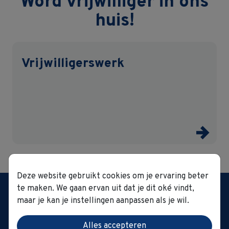
Word vrijwilliger in ons
huis!
Vrijwilligerswerk
Deze website gebruikt cookies om je ervaring beter
Woonzorggroep GVO
te maken. We gaan ervan uit dat je dit oké vindt,
't Hoge 1 0022 | 8500
maar je kan je instellingen aanpassen als je wil.
Kortrijk
Tel.:
056 23 13 40
|
Alles accepteren
secretariaat@gvo.be