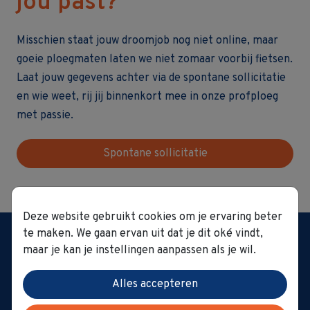
jou past?
Misschien staat jouw droomjob nog niet online, maar
goeie ploegmaten laten we niet zomaar voorbij fietsen.
Laat jouw gegevens achter via de spontane sollicitatie
en wie weet, rij jij binnenkort mee in onze profploeg
met passie.
Spontane sollicitatie
Deze website gebruikt cookies om je ervaring beter
Woonzorggroep GVO
te maken. We gaan ervan uit dat je dit oké vindt,
't Hoge 1 0022 | 8500
maar je kan je instellingen aanpassen als je wil.
Kortrijk
Tel.:
056 23 13 40
|
Alles accepteren
secretariaat@gvo.be